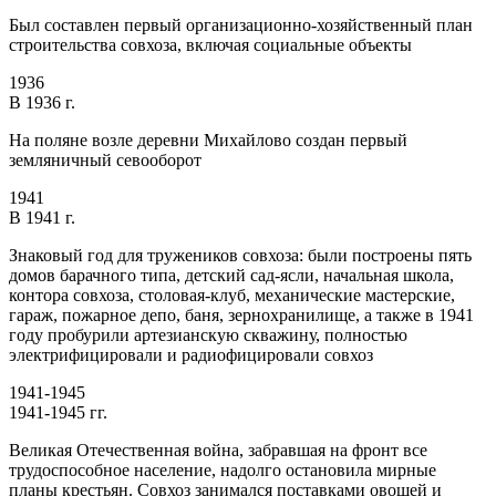
Был составлен первый организационно-хозяйственный план
строительства совхоза, включая социальные объекты
1936
В 1936 г.
На поляне возле деревни Михайлово создан первый
земляничный севооборот
1941
В 1941 г.
Знаковый год для тружеников совхоза: были построены пять
домов барачного типа, детский сад-ясли, начальная школа,
контора совхоза, столовая-клуб, механические мастерские,
гараж, пожарное депо, баня, зернохранилище, а также в 1941
году пробурили артезианскую скважину, полностью
электрифицировали и радиофицировали совхоз
1941-1945
1941-1945 гг.
Великая Отечественная война, забравшая на фронт все
трудоспособное население, надолго остановила мирные
планы крестьян. Совхоз занимался поставками овощей и