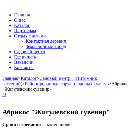
Главная
О нас
Каталог
Партнерам
Отдых с детьми
Контактная деревня
Земляничный город
Садовый центр
Где купить
Вакансии
Контакты
Главная
>
Каталог
>
Садовый центр (Питомник
растений)
>
Районированные сорта плодовых культур
>
Абрикос
«Жигулевский сувенир»
0
Абрикос "Жигулевский сувенир"
Сроки созревания
: конец июля