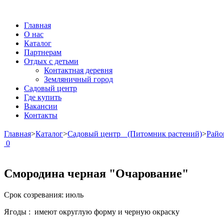
Главная
О нас
Каталог
Партнерам
Отдых с детьми
Контактная деревня
Земляничный город
Садовый центр
Где купить
Вакансии
Контакты
Главная
>
Каталог
>
Садовый центр (Питомник растений)
>
Райо
0
Смородина черная "Очарование"
Срок созревания: июль
Ягоды : имеют округлую форму и черную окраску