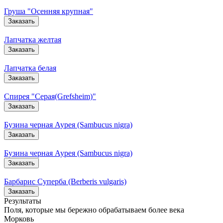
Груша "Осенняя крупная"
Заказать
Лапчатка желтая
Заказать
Лапчатка белая
Заказать
Спирея "Серая(Grefsheim)"
Заказать
Бузина черная Аурея (Sambucus nigra)
Заказать
Бузина черная Аурея (Sambucus nigra)
Заказать
Барбарис Суперба (Berberis vulgaris)
Заказать
Результаты
Поля, которые мы бережно обрабатываем более века
Морковь