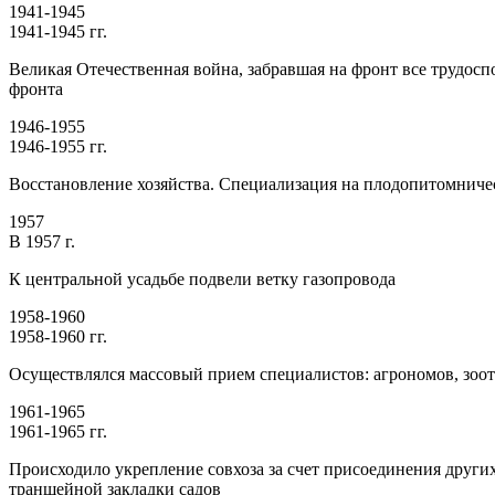
1941-1945
1941-1945 гг.
Великая Отечественная война, забравшая на фронт все трудосп
фронта
1946-1955
1946-1955 гг.
Восстановление хозяйства. Специализация на плодопитомниче
1957
В 1957 г.
К центральной усадьбе подвели ветку газопровода
1958-1960
1958-1960 гг.
Осуществлялся массовый прием специалистов: агрономов, зоо
1961-1965
1961-1965 гг.
Происходило укрепление совхоза за счет присоединения други
траншейной закладки садов