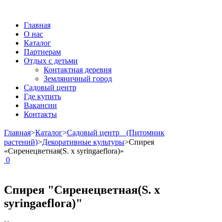
Главная
О нас
Каталог
Партнерам
Отдых с детьми
Контактная деревня
Земляничный город
Садовый центр
Где купить
Вакансии
Контакты
Главная
>
Каталог
>
Садовый центр (Питомник
растений)
>
Декоративные культуры
>
Спирея
«Сиренецветная(S. x syringaeflora)»
0
Спирея "Сиренецветная(S. x
syringaeflora)"