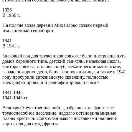
1936
В 1936 г.
На поляне возле деревни Михайлово создан первый
земляничный севооборот
1941
В 1941 г.
Знаковый год для тружеников совхоза: были построены пять
домов барачного типа, детский сад-ясли, начальная школа,
контора совхоза, столовая-клуб, механические мастерские,
гараж, пожарное депо, баня, зернохранилище, а также в 1941
году пробурили артезианскую скважину, полностью
электрифицировали и радиофицировали совхоз
1941-1945
1941-1945 гг.
Великая Отечественная война, забравшая на фронт все
трудоспособное население, надолго остановила мирные
планы крестьян. Совхоз занимался поставками овощей и
картофеля для нужд фронта