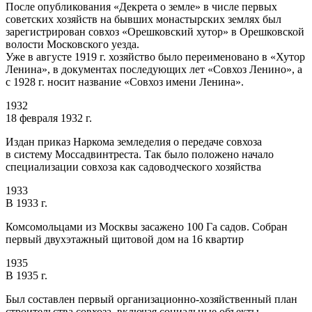
После опубликования «Декрета о земле» в числе первых
советских хозяйств на бывших монастырских землях был
зарегистрирован совхоз «Орешковский хутор» в Орешковской
волости Московского уезда.
Уже в августе 1919 г. хозяйство было переименовано в «Хутор
Ленина», в документах последующих лет «Совхоз Ленино», а
с 1928 г. носит название «Совхоз имени Ленина».
1932
18 февраля 1932 г.
Издан приказ Наркома земледелия о передаче совхоза
в систему Моссадвинтреста. Так было положено начало
специализации совхоза как садоводческого хозяйства
1933
В 1933 г.
Комсомольцами из Москвы засажено 100 Га садов. Собран
первый двухэтажный щитовой дом на 16 квартир
1935
В 1935 г.
Был составлен первый организационно-хозяйственный план
строительства совхоза, включая социальные объекты